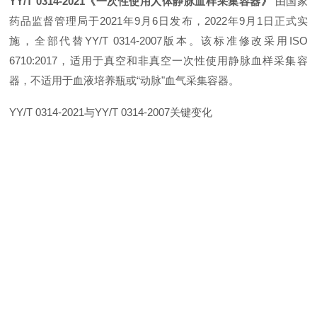
YY/T 0314-2021《一次性使用人体静脉血样采集容器》
由国家
药品监督管理局于2021年9月6日发布，2022年9月1日正式实
施，全部代替YY/T 0314-2007版本
。该标准修改采用ISO
6710:2017，适用于真空和非真空一次性使用静脉血样采集容
器，不适用于血液培养瓶或“动脉"血气采集容器
。
YY/T 0314-2021与YY/T 0314-2007关键变化
变
化
旧版
新版
调整
维
（2007）
（2021）
意义
度
明确不适
精准
适
未明确排
用于血培
定
用
除血培养
养瓶和动
位，
范
瓶
脉血气采
避免
围
集容器
误用
删除10项
包含封闭