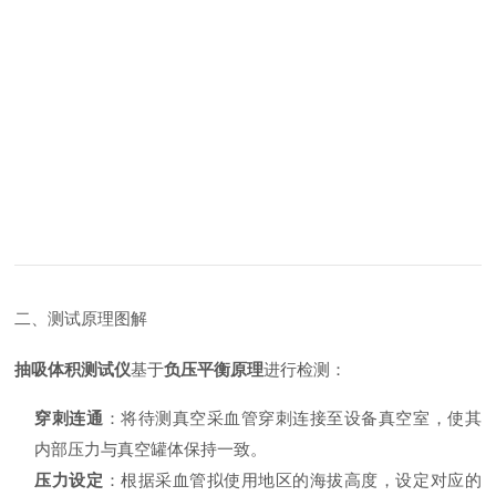
菌
采集容器
安全
未明确
要
内部应无
性控
求
菌
制
模拟
强
改用与人
更真
度
用水作为
体血液相
实使
试
供试液
同比重的
用场
验
供试液
景
二、测试原理图解
抽吸体积测试仪
基于
负压平衡原理
进行检测：
穿刺连通
：将待测真空采血管穿刺连接至设备真空室，使其
内部压力与真空罐体保持一致。
压力设定
：根据采血管拟使用地区的海拔高度，设定对应的