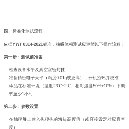
四、标准化测试流程
依据
YY/T 0314-2021
标准，抽吸体积测试应遵循以下操作流程：
第一步：测试前准备
检查设备水平及真空室密封性
准备精密电子天平（精度0.01g或更高），开机预热并校准
样品在标准环境（温度23℃±2℃、相对湿度50%±10%）下调
节至少1小时
第二步：参数设置
在触摸屏上输入拟模拟的海拔高度值（或直接设定对应真空
度）