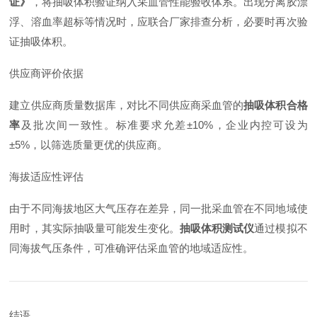
证》
，将抽吸体积验证纳入采血管性能验收体系。出现分离胶漂
浮、溶血率超标等情况时，应联合厂家排查分析，必要时再次验
证抽吸体积。
供应商评价依据
建立供应商质量数据库，对比不同供应商采血管的
抽吸体积合格
率
及批次间一致性。标准要求允差±10%，企业内控可设为
±5%，以筛选质量更优的供应商。
海拔适应性评估
由于不同海拔地区大气压存在差异，同一批采血管在不同地域使
用时，其实际抽吸量可能发生变化。
抽吸体积测试仪
通过模拟不
同海拔气压条件，可准确评估采血管的地域适应性。
结语