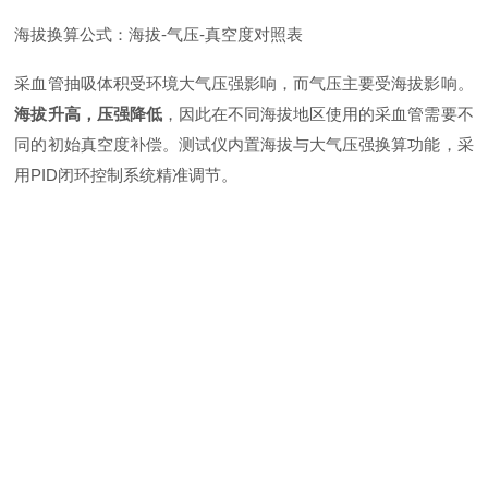
海拔换算公式：海拔-气压-真空度对照表
采血管抽吸体积受环境大气压强影响，而气压主要受海拔影响。
海拔升高，压强降低
，因此在不同海拔地区使用的采血管需要不
同的初始真空度补偿。测试仪内置海拔与大气压强换算功能，采
用PID闭环控制系统精准调节。
模拟真
海拔
大气压
说
空度
（米）
（KPa）
明
（KPa）
基
0（海
准
101
0
平面）
条
件
轻
度
1000
89
12