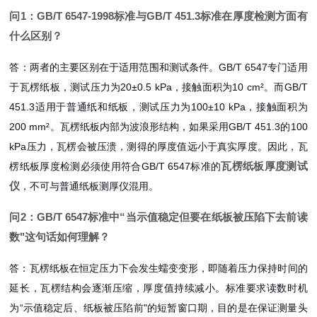
问1：GB/T 6547-1998标准与GB/T 451.3标准在厚度检测方面有
什么区别？
答：两者的主要区别在于适用范围和测试条件。GB/T 6547专门适用
于瓦楞纸板，测试压力为20±0.5 kPa，接触面积为10 cm²。而GB/T
451.3适用于普通纸和纸板，测试压力为100±10 kPa，接触面积为
200 mm²。瓦楞纸板内部为波浪形结构，如果采用GB/T 451.3的100
kPa压力，瓦楞会被压溃，测得的厚度值远小于真实厚度。因此，瓦
瓦楞纸板厚度测试
楞纸板厚度检测必须使用符合GB/T 6547标准的
仪
，不可与普通纸板测厚仪混用。
问2：GB/T 6547标准中“当示值稳定但要在纸板被压陷下去前读
数"这句话如何理解？
答：瓦楞纸板在恒定压力下会发生蠕变变形，即随着压力保持时间的
延长，瓦楞结构会逐渐压缩，厚度值持续减小。标准要求读数时机
为“示值稳定后、纸板被压陷前"的短暂窗口期，目的是在保证测量头