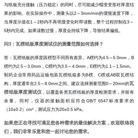
与纸板充分接触（压力稳定）的同时，尽可能减少蠕变变形对厚度结
果的影响。在实际操作中，测量头以2～3mm/min的缓慢速度下降，
当厚度示值在1～2秒内不再明显变化时即读数，整个过程控制在3～
5秒内完成。如果读数过慢，厚度会持续下降，导致结果偏低。
问3：瓦楞纸板厚度测试仪的测量范围如何选择？
答：瓦楞纸板的厚度因楞型不同而有差异。A楞约为4.5～5.0mm，B
楞约为2.5～3.0mm，C楞约为3.5～4.0mm，E楞约为1.1～1.5mm。
制药企业常用药品运输包装瓦楞纸箱多为B楞、C楞或AB双瓦楞结
瓦
构，厚度通常在2.5～8.0mm之间。建议选择测量范围0～20mm的
楞纸板厚度测试仪
，以覆盖各类瓦楞纸板的厚度检测需求，并留有
余量。同时，仪器的接触面积应符合GB/T 6547标准要求的
（10±0.2）cm²，测试压力为20±0.5 kPa。
如果您正在寻找可满足您各种需求的最佳解决方案，欢迎联络我
们，我们非常乐意和您一起讨论您的需求。