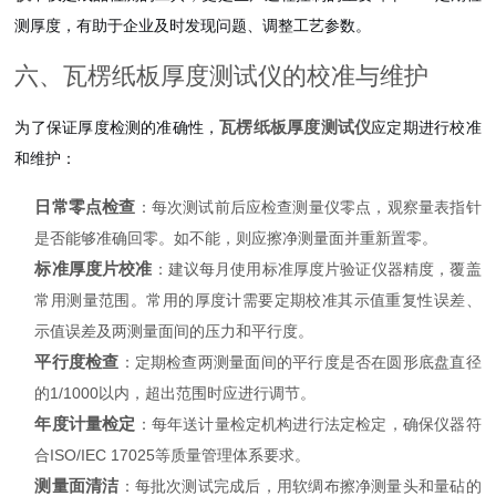
测厚度，有助于企业及时发现问题、调整工艺参数。
六、瓦楞纸板厚度测试仪的校准与维护
瓦楞纸板厚度测试仪
为了保证厚度检测的准确性，
应定期进行校准
和维护：
日常零点检查
：每次测试前后应检查测量仪零点，观察量表指针
是否能够准确回零。如不能，则应擦净测量面并重新置零。
标准厚度片校准
：建议每月使用标准厚度片验证仪器精度，覆盖
常用测量范围。常用的厚度计需要定期校准其示值重复性误差、
示值误差及两测量面间的压力和平行度。
平行度检查
：定期检查两测量面间的平行度是否在圆形底盘直径
的1/1000以内，超出范围时应进行调节。
年度计量检定
：每年送计量检定机构进行法定检定，确保仪器符
合ISO/IEC 17025等质量管理体系要求。
测量面清洁
：每批次测试完成后，用软绸布擦净测量头和量砧的