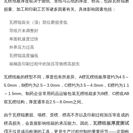
瓦楞纸板厚度取决于面纸、里纸与芯纸的厚度、楞高，也跟瓦楞辊磨
损量、加工和印刷工艺等诸多因素有关。具体影响因素包括：
瓦楞辊齿尖（顶）部位磨损变低
导纸片未调整好
单面机速度过快
外界压力过高
瓦楞辊温度偏低
裱糊及印刷过程中的加压导致楞高损失
瓦楞纸板的楞型不同，厚度也有所差异。A楞瓦楞纸板厚度约为4.5～
5.0mm，B楞约为2.5～3.0mm，C楞约为3.5～4.0mm，E楞约为1.1
～1.5mm。制药企业常用药品运输包装瓦楞纸箱多为B楞、C楞或AB
双瓦楞结构，厚度通常在2.5～8.0mm之间。
由于瓦楞辊磨损、塌楞、歪楞、楞高不齐以及印刷过程加压等造成的
瓦楞纸板厚度测试
楞高损失，会直接影响纸箱的承压能力。因此，
仪
不仅是成品检测的工具，更是生产过程控制的重要环节——定期检