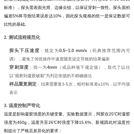
标准），探头需表面光滑、边缘尖锐，以保证穿刺一致性。探头面积
偏差5%将导致结果误差达10%，因此探头规格的统一是保证数据可
比性的基础。
2. 测试流程规范化
探头下压速度
0.5~1.0 mm/s
：规定为
（药典推荐范围内可
调），避免了传统操作中速度随意设定导致的结果偏差
穿刺深度
4mm
：统一为
（或品种项下规定值），取代了以往
以“观察到凝胶破裂"为判定依据的不精确做法
样品重复测定
：结果需重复3-5次，相对标准差≤10%，以平均值
表示
3. 温度控制严苛化
温度是影响凝胶强度的关键变量。实验数据显示，阿胶在25℃时凝胶
强度为450g，温度升至26℃时强度下降15.6%。新规因此对温度控
制提出了严格且差异化的要求：