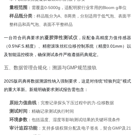
量程范围
：需覆盖0-5000g，适配明胶行业常用的Bloom g单位
样品瓶分类
：样品瓶分为A、B两类，分别适用于低气泡、表面平
整样品和高气泡、表面不平整样品
凝胶弹性测试仪
一台符合药典要求的
，应配备高精度力值传感器
（0.5%F.S.精度）、精密滚珠丝杠位移控制系统（精度0.01mm）以
及智能温控模块，确保测试条件严格遵循药典规定。
五、数据管理合规化：溯源与GMP规范接轨
2025版药典将数据溯源性纳入强制要求，这是对传统“经验判定"模式
的重大革新。新规明确要求测试报告需包含：
原始力值曲线
：完整记录探头下压过程中的力-位移数据
测试时间
：精确记录测试执行时间
环境参数
：包括温度、湿度等影响测试结果的关键环境条件
审计追踪功能
：支持多级权限分配及电子签名，契合GMP及21