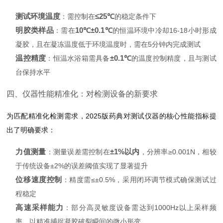
测试环境温度
≤25℃
：需控制在
的稳定条件下
明胶类样品
10℃±0.1℃
：需在
的恒温环境中冷却16-18小时形成
凝胶，且在凝冻温度低于环境温度时，需在5分钟内完成测试
温控精度
±0.1℃
：恒温水浴箱需具备
的温度控制精度，且与测试
台保持水平
四、仪器性能精准化：对检测设备的新要求
为匹配精准化检测需求，2025版药典对测试仪器的核心性能指标提
出了明确要求：
力值测量
±1%以内
：测量误差需控制在
，分辨率≥0.001N，相较
于传统设备±2%的误差阈值实现了显著提升
位移速度控制
：精度需≤±0.5%，采用闭环调节模式确保测试过
程稳定
高速采样能力
：部分高灵敏度设备需达到1000Hz以上采样频
率，以精准捕捉凝胶破裂瞬间的微小形变