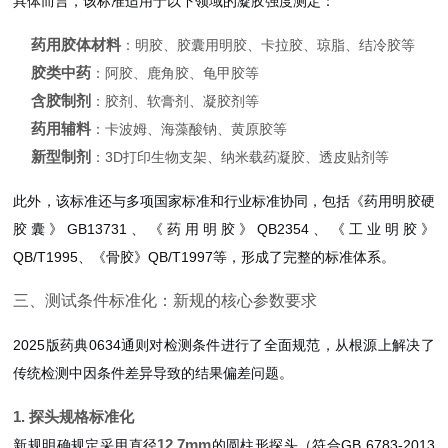
具体而言，该标准适用于以下领域的凝胶强度测定：
药用胶体材料
：明胶、胶囊用明胶、卡拉胶、琼脂、结冷胶等
胶类中药
：阿胶、鹿角胶、龟甲胶等
含胶制剂
：胶剂、软膏剂、凝胶剂等
药用辅料
：卡波姆、海藻酸钠、黄原胶等
新型制剂
：3D打印生物支架、纳米载药凝胶、透皮贴剂等
此外，该标准还与多项国家标准和行业标准协同，包括《药用明胶硬
胶囊》GB13731、《药用明胶》QB2354、《工业明胶》
QB/T1995、《骨胶》QB/T1997等，形成了完整的标准体系。
三、测试条件标准化：新规的核心参数要求
2025版药典0634通则对检测条件进行了全面规范，从根源上解决了
传统检测中因条件差异导致的结果偏差问题。
1. 探头规格标准化
12.7mm
新规明确规定采用直径
的圆柱形探头（符合GB 6783-2013