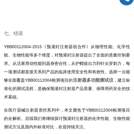
15%-
符合FDA 21
无法
数据追溯
仅显示结果
CFR Part 11
质量
七、结语
YBB00112004-2015《预灌封注射器组合件》从物理性能、化学性
能、生物性能等多个维度，对预灌封注射器提出了全面的质量控制要
求。从活塞滑动性能到器身密合性，从护帽拔出力到针尖穿刺力，每
一项测试都直接关系到产品的临床使用安全性和有效性。选择一台能
注射器多功能测试仪
够全面覆盖YBB00112004检测项目的
，建立标
准化的测试流程，是确保预灌封注射器产品质量、保障用药安全的技
术基础。
在医疗器械注射器质控系列中，本文聚焦于YBB00112004检测项目
的全解析。后续我们将继续探讨预灌封注射器的化学性能、生物性能
测试方法及国内外标准对比，欢迎持续关注。