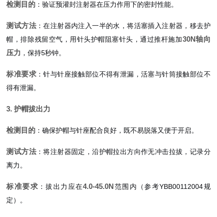
检测目的
：验证预灌封注射器在压力作用下的密封性能。
测试方法
：在注射器内注入一半的水，将活塞插入注射器，移去护
30N轴向
帽，排除残留空气，用针头护帽阻塞针头，通过推杆施加
压力
，保持5秒钟。
标准要求
：针与针座接触部位不得有泄漏，活塞与针筒接触部位不
得有泄漏。
3. 护帽拔出力
检测目的
：确保护帽与针座配合良好，既不易脱落又便于开启。
测试方法
：将注射器固定，沿护帽拉出方向作无冲击拉拔，记录分
离力。
标准要求
4.0-45.0N
：拔出力应在
范围内（参考YBB00112004规
定）。