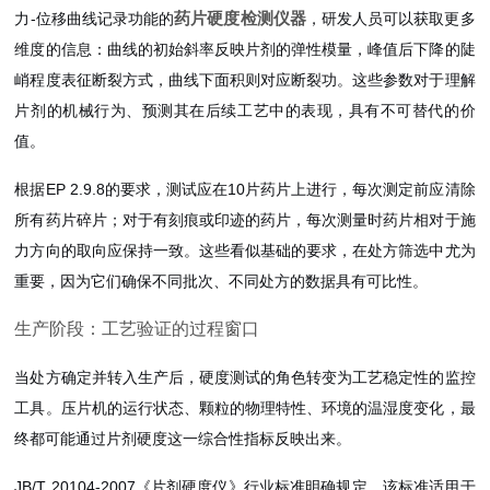
药片硬度检测仪器
力-位移曲线记录功能的
，研发人员可以获取更多
维度的信息：曲线的初始斜率反映片剂的弹性模量，峰值后下降的陡
峭程度表征断裂方式，曲线下面积则对应断裂功。这些参数对于理解
片剂的机械行为、预测其在后续工艺中的表现，具有不可替代的价
值。
根据EP 2.9.8的要求，测试应在10片药片上进行，每次测定前应清除
所有药片碎片；对于有刻痕或印迹的药片，每次测量时药片相对于施
力方向的取向应保持一致。这些看似基础的要求，在处方筛选中尤为
重要，因为它们确保不同批次、不同处方的数据具有可比性。
生产阶段：工艺验证的过程窗口
当处方确定并转入生产后，硬度测试的角色转变为工艺稳定性的监控
工具。压片机的运行状态、颗粒的物理特性、环境的温湿度变化，最
终都可能通过片剂硬度这一综合性指标反映出来。
JB/T 20104-2007《片剂硬度仪》行业标准明确规定，该标准适用于