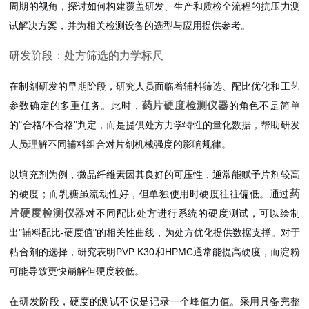
周期的视角，探讨如何构建覆盖研发、生产和质检全流程的抗压力测
试解决方案，并为相关检测设备的选型与应用提供参考。
研发阶段：处方筛选的力学标尺
在制剂研发的早期阶段，研究人员面临着辅料筛选、配比优化和工艺
药片硬度检测仪器
参数确定的多重任务。此时，
的角色不是简单
的"合格/不合格"判定，而是提供处方力学特性的量化数据，帮助研发
人员理解不同辅料组合对片剂机械强度的影响规律。
以填充剂为例，微晶纤维素因其良好的可压性，通常能赋予片剂较高
药
的硬度；而乳糖虽流动性好，但单独使用时硬度往往偏低。通过
片硬度检测仪器
对不同配比处方进行系统的硬度测试，可以绘制
出"辅料配比-硬度值"的相关性曲线，为处方优化提供数据支撑。对于
粘合剂的选择，研究表明PVP K30和HPMC通常能提高硬度，而淀粉
可能导致更快崩解但硬度较低。
在研发阶段，硬度的测试不仅是记录一个峰值力值。采用具备完整