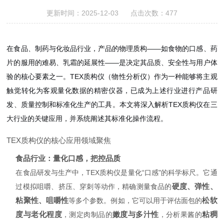
更新时间：2025-12-03 点击次数：477
在食品、制药与化妆品行业，产品的物理质构——如食物的口感、药
片的服用的难易、乳霜的延展性——是决定其品质、安全性与用户体
验的核心要素之一。TEX质构仪（物性分析仪）作为一种能够将主观
触觉转化为客观量化数据的精密仪器，已成为上述行业进行产品研
发、质量控制和标准化生产的工具。本文将深入解析TEX质构仪在三
大行业的关键应用，并系统阐述其标准化操作流程。
TEX质构仪的核心应用领域聚焦
食品行业：量化口感，把控品质
在食品研发与生产中，TEX质构仪是量化“口感"的科学标尺。它通
硬度、弹性、
过模拟咀嚼、挤压、穿刺等动作，精确测量食品的
粘聚性、咀嚼性
松软
等多个参数。例如，它可以用于评估面包的
度与老化程度
嫩度与多汁性
粘稠
，测定肉制品的
，分析果酱的