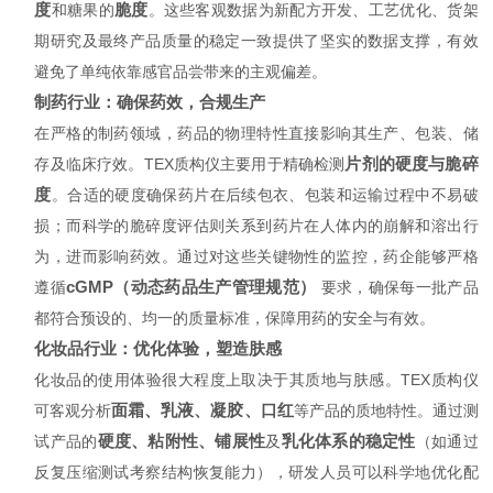
度
脆度
和糖果的
。这些客观数据为新配方开发、工艺优化、货架
期研究及最终产品质量的稳定一致提供了坚实的数据支撑，有效
避免了单纯依靠感官品尝带来的主观偏差。
制药行业：确保药效，合规生产
在严格的制药领域，药品的物理特性直接影响其生产、包装、储
片剂的硬度与脆碎
存及临床疗效。TEX质构仪主要用于精确检测
度
。合适的硬度确保药片在后续包衣、包装和运输过程中不易破
损；而科学的脆碎度评估则关系到药片在人体内的崩解和溶出行
为，进而影响药效。通过对这些关键物性的监控，药企能够严格
cGMP（动态药品生产管理规范）
遵循
要求，确保每一批产品
都符合预设的、均一的质量标准，保障用药的安全与有效。
化妆品行业：优化体验，塑造肤感
化妆品的使用体验很大程度上取决于其质地与肤感。TEX质构仪
面霜、乳液、凝胶、口红
可客观分析
等产品的质地特性。通过测
硬度、粘附性、铺展性
乳化体系的稳定性
试产品的
及
（如通过
反复压缩测试考察结构恢复能力），研发人员可以科学地优化配