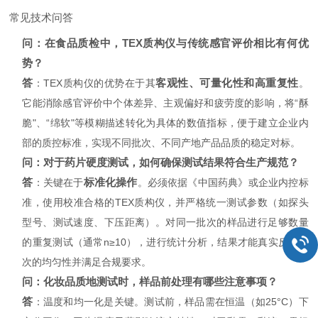
常见技术问答
问：在食品质检中，TEX质构仪与传统感官评价相比有何优
势？
答
客观性、可量化性和高重复性
：TEX质构仪的优势在于其
。
它能消除感官评价中个体差异、主观偏好和疲劳度的影响，将“酥
脆"、“绵软"等模糊描述转化为具体的数值指标，便于建立企业内
部的质控标准，实现不同批次、不同产地产品品质的稳定对标。
问：对于药片硬度测试，如何确保测试结果符合生产规范？
答
标准化操作
：关键在于
。必须依据《中国药典》或企业内控标
准，使用校准合格的TEX质构仪，并严格统一测试参数（如探头
型号、测试速度、下压距离）。对同一批次的样品进行足够数量
的重复测试（通常n≥10），进行统计分析，结果才能真实反映批
次的均匀性并满足合规要求。
问：化妆品质地测试时，样品前处理有哪些注意事项？
答
：温度和均一化是关键。测试前，样品需在恒温（如25°C）下