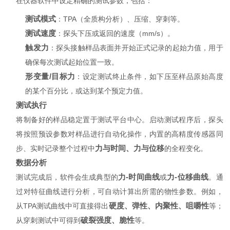
在仪器软件中设定精确的测试参数，包括：
测试模式
：TPA（全质构分析）、压缩、穿刺等。
测试速度
：探头下压或返回的速度（mm/s）。
触发力
：探头接触样品表面并开始正式记录的起始力值，用于
确保每次测试起始位置一致。
形变量/目标力
：设定测试终止条件，如下压至样品原始高度
的某个百分比，或达到某个预定力值。
测试执行
将制备好的样品稳定置于测试平台中心。启动测试程序后，探头
将按照预设参数对样品进行自动化操作，内置的高精度传感器同
力与时间、力与位移
步、实时记录整个过程中
的全程变化。
数据分析
力-时间曲线
力-位移曲线
测试完成后，软件会生成典型的
或
。通
过对特征曲线进行分析，可自动计算出所需的物性参数。例如，
硬度、弹性、内聚性、咀嚼性
从TPA测试曲线中可直接得出
等；
破裂强度、脆性
从穿刺测试中可得到
等。