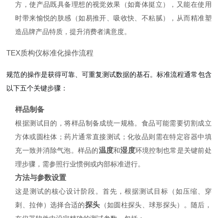
方，使产品既具备理想的视觉效果（如膏体挺立），又能在使用
时带来愉悦的肤感（如易推开、吸收快、不粘腻），从而精准塑
造品牌产品特质，提升消费者满意度。
TEX质构仪标准化操作流程
规范的操作是获得可靠、可重复测试数据的基石。标准流程通常包含
以下五个关键步骤：
样品制备
根据测试目的，将样品制备成统一规格。食品可能需要切割成立
方体或圆柱体；药片通常直接测试；化妆品则需在特定容器中填
温度
湿度
充一致并消除气泡。样品的
和
环境控制也常是关键前处
理步骤，需参照行业惯例或内部标准进行。
方法与参数设置
这是测试的核心设计阶段。首先，根据测试目标（如压缩、穿
探头
刺、拉伸）选择合适的
（如圆柱探头、球形探头）。随后，