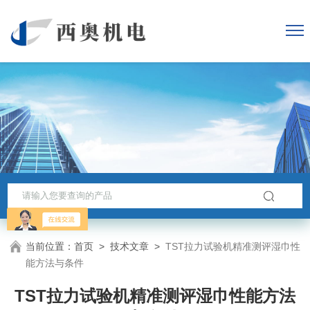
当前位置：
首页
>
技术文章
>
TST拉力试验机精准测评湿巾性
能方法与条件
TST拉力试验机精准测评湿巾性能方法