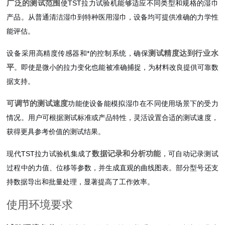
广泛的测试范围
使TST拉力试验机能够适应不同类型和规格的湿巾
产品。从普通清洁湿巾到特种医用湿巾，设备均可提供准确的力学性
能评估。
测试精度达到行业水
设备采用高精度传感器和*的控制系统，确保
平
。即使是微小的拉力变化也能被准确捕捉，为材料改良提供可靠数
据支持。
可调节的测试速度
功能使设备能模拟湿巾在不同使用场景下的受力
情况。用户可根据测试标准或产品特性，灵活设置合适的测试速度，
获得更具参考价值的测试结果。
数据记录和分析功能
现代TST拉力试验机集成了
，可自动记录测试
过程中的力值、位移等参数，并生成直观的曲线图表。部分型号还支
持数据导出和批量处理，显著提高了工作效率。
使用环境要求