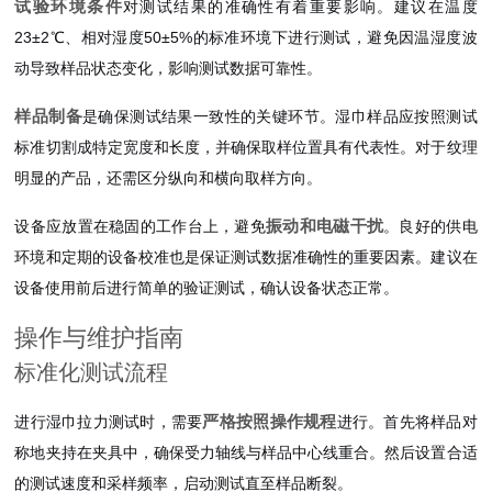
试验环境条件
对测试结果的准确性有着重要影响。建议在温度
23±2℃、相对湿度50±5%的标准环境下进行测试，避免因温湿度波
动导致样品状态变化，影响测试数据可靠性。
样品制备
是确保测试结果一致性的关键环节。湿巾样品应按照测试
标准切割成特定宽度和长度，并确保取样位置具有代表性。对于纹理
明显的产品，还需区分纵向和横向取样方向。
振动和电磁干扰
设备应放置在稳固的工作台上，避免
。良好的供电
环境和定期的设备校准也是保证测试数据准确性的重要因素。建议在
设备使用前后进行简单的验证测试，确认设备状态正常。
操作与维护指南
标准化测试流程
严格按照操作规程
进行湿巾拉力测试时，需要
进行。首先将样品对
称地夹持在夹具中，确保受力轴线与样品中心线重合。然后设置合适
的测试速度和采样频率，启动测试直至样品断裂。