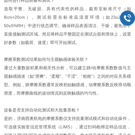
如何进行样品制备和测试？
选取平整、无破损、具有代表性的样品，裁剪至标准尺寸（如
8cm×20cm）。测试前需在标准温湿度环境（如23±2℃，
50±5%RH）中进行状态调节。确保样品表面清洁、干燥，避免用手
直接接触测试区域。然后将样品平整固定在测试台面和滑块上，设置
好参数（如载荷、速度）即可开始测试。
摩擦系数测试结果如何与主观触感体验关联？
通过大量数据积累和相关性分析，可以建立静/动摩擦系数数值与主
观触感描述（如“滑爽"、“柔顺"、“干涩"、“粗糙"）之间的对应关系模
型。例如，静摩擦系数通常反映初始触摸感，动摩擦系数反映滑动顺
滑度，而摩擦曲线的波动情况则反映触感的均匀性。
设备是否支持自动化测试和大批量质检？
是的，济南西奥机电的摩擦系数仪支持批量测试模式和自动化操作，
可连接实验室信息管理系统（LIMS），通过扫码枪绑定样品信息，