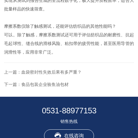
实现从测试到报告生成的全流程数字化，极大提升质检效率，适合大
批量样品的快速筛查。
摩擦系数仪除了触感测试，还能评估纺织品的其他性能吗？
可以。除了触感，摩擦系数测试还可用于评估纺织品的耐磨性、抗起
毛起球性、缝合线的滑移风险、粘扣带的疲劳性能，甚至医用导管的
润滑性等，应用非常广泛。
上一篇：
血袋密封性失效后果有多严重？
下一篇：
食品包装企业验鱼油包材
0531-88977153
销售热线
在线咨询