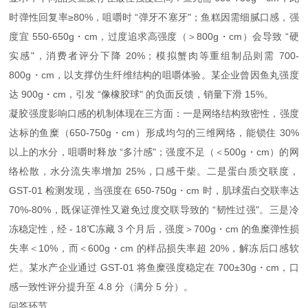
时弹性回复率≥80%，咀嚼时 “弹牙不塞牙"；鱼糕因需细腻口感，强
度宜 550-650g・cm，过度追求高强度（＞800g・cm）会导致 “硬
实感"，消费者评分下降 20%；模拟蟹肉等重组制品则需 700-
800g・cm，以支撑仿生纤维结构的咀嚼体验。某企业曾因鱼丸强度
达 900g・cm，引发 “像橡胶球" 的负面反馈，销量下滑 15%。
凝胶强度影响口感的机制体现在三方面：一是网络结构致密性，强度
达标的鱼糜（650-750g・cm）形成均匀的三维网络，能锁住 30%
以上的水分，咀嚼时释放 “多汁感"；强度不足（＜500g・cm）的网
络松散，水分流失率增加 25%，口感干柴。二是蛋白质交联度，
GST-01 检测发现，当强度在 650-750g・cm 时，肌球蛋白交联率达
70%-80%，既保证弹性又避免过度交联导致的 “韧性过强"。三是冷
冻稳定性，经 - 18℃冻藏 3 个月后，强度＞700g・cm 的鱼糜弹性损
失率＜10%，而＜600g・cm 的样品损失率超 20%，解冻后口感软
烂。某水产企业通过 GST-01 将鱼糜强度稳定在 700±30g・cm，口
感一致性评分提升至 4.8 分（满分 5 分）。
问答环节