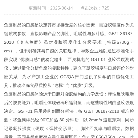
更新时间：2025-08-14 点击次数：725
鱼糜制品的口感是决定其市场接受度的核心因素，而凝胶强度作为关
键质构参数，直接影响产品的弹性、咀嚼性与多汁感。GB/T 36187-
2018《冷冻鱼糜》虽对凝胶强度作出分级要求（特级≥700g・
cm），但未明确其与口感的关联规律，导致企业难以通过标准化手
段实现 “优质口感" 的稳定输出。西奥机电的 GST-01 凝胶强度测试
仪，通过量化分析鱼糜的凝胶特性，建立了凝胶强度与口感评价的对
应关系，为水产加工企业的 QC/QA 部门提供了科学的口感优化工
具，推动冷冻食品质控从 “达标" 向 “优质" 升级。
鱼糜制品的口感体验源于口腔对凝胶结构的力学反馈：弹性反映咀嚼
后的恢复能力，咀嚼性体现破碎所需能量，而这些特性均由凝胶强度
决定。GST-01 采用质构剖面分析法，按 GB/T 36187-2018 标准检
测：将鱼糜样品经 90℃加热 30 分钟后，以 2mm/s 速度穿刺，同步
记录凝胶强度（硬度 × 弹性变形量）、弹性回复率与咀嚼功。数据
显示，不同品类鱼糜存在最佳强度区间：鱼丸需 650-750g・cm，此