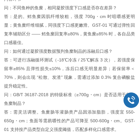
问：不同鱼种的鱼糜，相同凝胶强度下口感是否存在差异？
答：是的。鳕鱼糜因肌纤维较粗，强度 700g・cm 时咀嚼感更明
显；黄鱼糜纤维细腻，同强度下口感更嫩滑。GST-01 可通过弹性回
复率辅助区分 —— 鳕鱼糜回复率≥80%，黄鱼糜≥85% 时，各自品类
口感最佳。
问：如何通过凝胶强度数据预判鱼糜制品的冻融后口感？
答：可进行冻融循环测试（-18℃冷冻 / 25℃解冻 3 次），若强度保
留率≥85% 且弹性损失≤10%，冻后口感无明显差异；若保留率＜
70%，则会出现 “松散、发渣" 现象，需通过添加 0.3% 复合磷酸盐
提升稳定性。
问：GB/T 36187-2018 的特级标准（≥700g・cm）是否适用于所有
鱼糜制品？
答：需灵活调整。鱼糜肠等灌肠类产品因添加脂肪，强度宜 550-
650g・cm；鱼面等需易嚼性的产品可降至 500-600g・cm。GST-
01 支持按产品类型自定义强度阈值，匹配多样化口感需求。