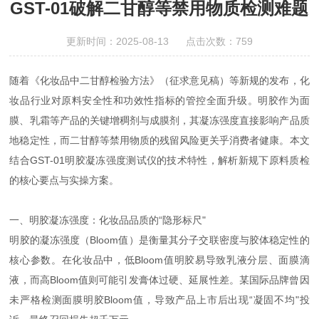
GST-01破解二甘醇等禁用物质检测难题
更新时间：2025-08-13 点击次数：759
随着《化妆品中二甘醇检验方法》（征求意见稿）等新规的发布，化
妆品行业对原料安全性和功效性指标的管控全面升级。明胶作为面
膜、乳霜等产品的关键增稠剂与成膜剂，其凝冻强度直接影响产品质
地稳定性，而二甘醇等禁用物质的残留风险更关乎消费者健康。本文
结合GST-01明胶凝冻强度测试仪的技术特性，解析新规下原料质检
的核心要点与实操方案。
一、明胶凝冻强度：化妆品品质的“隐形标尺"
明胶的凝冻强度（Bloom值）是衡量其分子交联密度与胶体稳定性的
核心参数。在化妆品中，低Bloom值明胶易导致乳液分层、面膜滴
液，而高Bloom值则可能引发膏体过硬、延展性差。某国际品牌曾因
未严格检测面膜明胶Bloom值，导致产品上市后出现“凝固不均"投