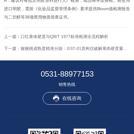
A：建议对每批次明胶原料进行入厂检测，成品每季度抽检。若使用
进口明胶，需按《化妆品监督管理条例》要求提供Bloom值检测报告
与二甘醇等38项禁用物质筛查证书。
上一篇：
口红膏体硬度与QB/T 1977标准检测全流程解析
下一篇：
猕猴桃成熟度精准分级：GST-01质构仪破解果肉硬度量化难题
0531-88977153
销售热线
在线咨询