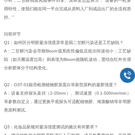
小时，二甘醇残留风险事件归零。其研发总监表示：“设备的一机多
用特性，使我们能在同一平台完成从原料入厂到成品出厂的全流程质
控。"
问答环节
Q1：如何区分明胶凝冻强度异常是因二甘醇污染还是工艺缺陷？
A：二甘醇污染会导致Bloom值系统性偏低且批次间波动小；工艺缺
陷（如灭菌温度过高）则表现为Bloom值随机波动，需结合红外光谱
分析胶体分子结构变化。
Q2：GST-01能否检测植物胶原蛋白等新型原料的凝胶强度？
A：设备支持探头直径（2-20mm）、测试速度（0.1-500mm/min）
等参数自定义，通过更换平底探头可适配植物胶、海藻酸钠等非明胶
类原料测试。
Q3：化妆品新规对凝冻强度测试的频次有何要求？