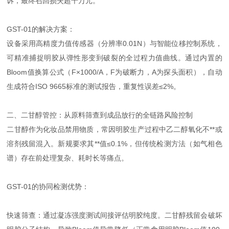
诉，最终召回损失超千万元。
GST-01的解决方案：
设备采用高精度力值传感器（分辨率0.01N）与智能位移控制系统，
可精准捕捉明胶从弹性形变到破裂的全过程力值曲线。通过内置的
Bloom值换算公式（F×1000/A，F为破断力，A为探头面积），自动
生成符合ISO 9665标准的测试报告，重复性误差≤2%。
二、二甘醇管控：从原料筛查到成品放行的全链路风险控制
二甘醇作为化妆品禁用物质，常因明胶生产过程中乙二醇氧化不**或
溶剂残留混入。新规要求其**值≤0.1%，但传统检测方法（如气相色
谱）存在前处理复杂、耗时长等痛点。
GST-01的协同检测优势：
快速筛查：通过凝冻强度测试间接评估明胶纯度。二甘醇残留会破坏