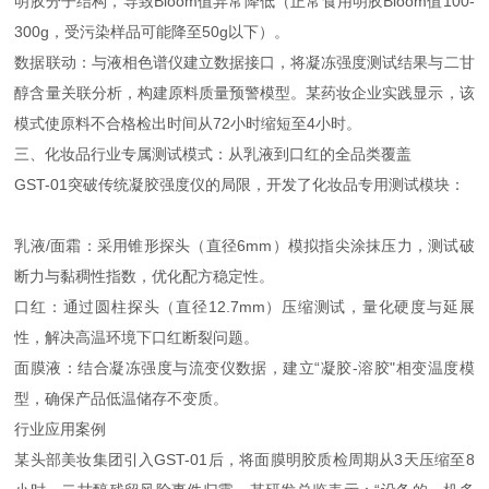
明胶分子结构，导致Bloom值异常降低（正常食用明胶Bloom值100-
300g，受污染样品可能降至50g以下）。
数据联动：与液相色谱仪建立数据接口，将凝冻强度测试结果与二甘
醇含量关联分析，构建原料质量预警模型。某药妆企业实践显示，该
模式使原料不合格检出时间从72小时缩短至4小时。
三、化妆品行业专属测试模式：从乳液到口红的全品类覆盖
GST-01突破传统凝胶强度仪的局限，开发了化妆品专用测试模块：
乳液/面霜：采用锥形探头（直径6mm）模拟指尖涂抹压力，测试破
断力与黏稠性指数，优化配方稳定性。
口红：通过圆柱探头（直径12.7mm）压缩测试，量化硬度与延展
性，解决高温环境下口红断裂问题。
面膜液：结合凝冻强度与流变仪数据，建立“凝胶-溶胶"相变温度模
型，确保产品低温储存不变质。
行业应用案例
某头部美妆集团引入GST-01后，将面膜明胶质检周期从3天压缩至8