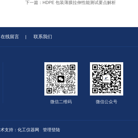
下一篇：
HDPE 包装薄膜拉伸性能测试要点解析
在线留言
联系我们
|
微信二维码
微信公众号
术支持：
化工仪器网
管理登陆