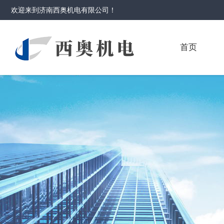
欢迎来到
济南西奥机电有限公司
！
首页