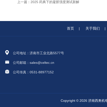
上一篇：
2025 药典下的凝胶强度测试新解
首页
关于我们
|
|
公司地址：济南市工业北路5577号
公司邮箱：sales@celtec.cn
公司传真：0531-88977152
Copyright © 2026 济