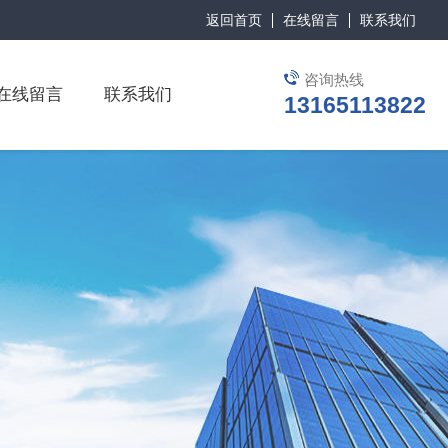
返回首页
在线留言
联系我们
咨询热线
在线留言
联系我们
13165113822