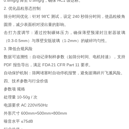
0.8mg/g 降至 0.5mg/g，确保 HC1 级达标。
2. 优化晶粒形态控制
筛分时间优化：针对 98℃ 测试，设定 240 秒筛分时间，使晶粒棱角
圆滑，减少表面积对浸出量的影响。
击打力度调节：通过控制碾钵压力，确保薄壁预灌封注射器玻璃
（0.3-0.5mm）与厚壁安瓿玻璃（1-2mm）的破碎均匀性。
3. 降低合规风险
数据可追溯性：自动记录制样参数（如筛分时间、电机转速），支持
PDF 报告导出，满足 FDA 21 CFR Part 11 要求。
自动保护机制：筛网堵塞时自动停机报警，避免玻璃碎片飞溅风险。
四、技术参数与行业价值
参数项 规格
处理量 10-50g / 次
电源要求 AC 220V/50Hz
外形尺寸 600mm×500mm×800mm
噪音水平 ≤75dB