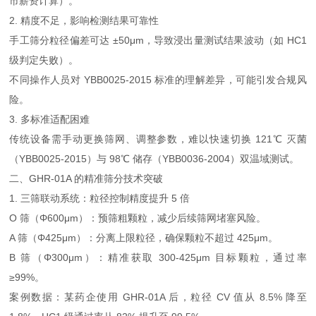
市薪资计算）。
2. 精度不足，影响检测结果可靠性
手工筛分粒径偏差可达 ±50μm，导致浸出量测试结果波动（如 HC1
级判定失败）。
不同操作人员对 YBB0025-2015 标准的理解差异，可能引发合规风
险。
3. 多标准适配困难
传统设备需手动更换筛网、调整参数，难以快速切换 121℃ 灭菌
（YBB0025-2015）与 98℃ 储存（YBB0036-2004）双温域测试。
二、GHR-01A 的精准筛分技术突破
1. 三筛联动系统：粒径控制精度提升 5 倍
O 筛（Φ600μm）：预筛粗颗粒，减少后续筛网堵塞风险。
A 筛（Φ425μm）：分离上限粒径，确保颗粒不超过 425μm。
B 筛（Φ300μm）：精准获取 300-425μm 目标颗粒，通过率
≥99%。
案例数据：某药企使用 GHR-01A 后，粒径 CV 值从 8.5% 降至